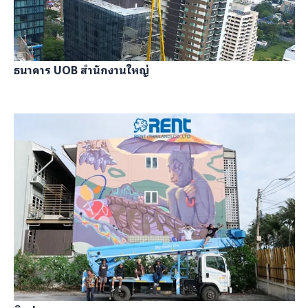
ธนาคาร UOB สำนักงานใหญ่