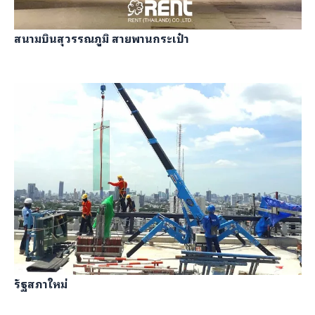
สนามบินสุวรรณภูมิ สายพานกระเป๋า
รัฐสภาใหม่