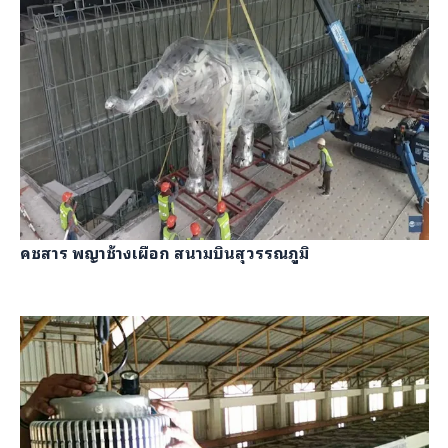
คชสาร พญาช้างเผือก สนามบินสุวรรณภูมิ