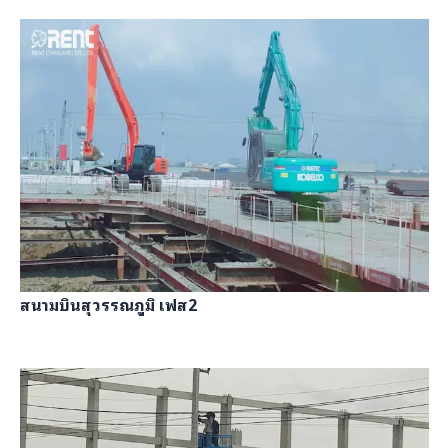
สนามบินสุวรรณภูมิ เฟส2