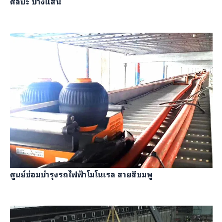
ศิลปะ บางแสน
ศูนย์ซ่อมบํารุงรถไฟฟ้าโมโนเรล สายสีชมพู